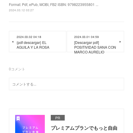
Format: Pdf, ePub, MOBI, FB2 ISBN: 9798223955801 ...
2024.03.12 03:27
2024.03.02 04:18
2024.03.01 04:59
{pdf descargar} EL
[Descargar pdf]
AGUILA Y LA ROSA
POSITIVIDAD SANA CON
MARCO AURELIO
0
コメント
PR
プレミアムプランでもっと自由