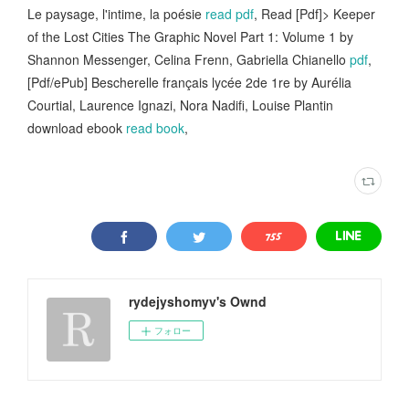
Le paysage, l'intime, la poésie
read pdf
, Read [Pdf]> Keeper
of the Lost Cities The Graphic Novel Part 1: Volume 1 by
Shannon Messenger, Celina Frenn, Gabriella Chianello
pdf
,
[Pdf/ePub] Bescherelle français lycée 2de 1re by Aurélia
Courtial, Laurence Ignazi, Nora Nadifi, Louise Plantin
download ebook
read book
,
rydejyshomyv's Ownd
フォロー